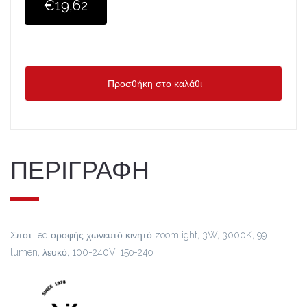
€19,62
Προσθήκη στο καλάθι
ΠΕΡΙΓΡΑΦΗ
Σποτ led οροφής χωνευτό κινητό zoomlight, 3W, 3000K, 99
lumen, λευκό, 100-240V, 15o-24o