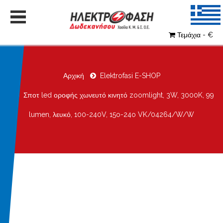
Τεμάχια - €
Αρχική
Elektrofasi E-SHOP
Σποτ led οροφής χωνευτό κινητό zoomlight, 3W, 3000K, 99
lumen, λευκό, 100-240V, 15o-24o VK/04264/W/W