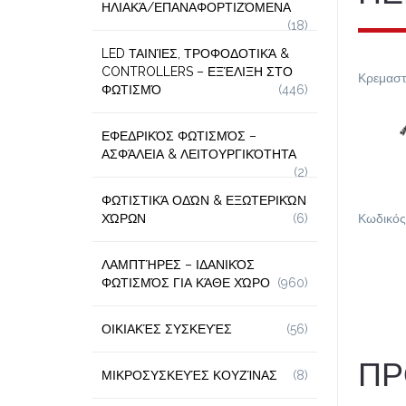
ΗΛΙΑΚΆ/ΕΠΑΝΑΦΟΡΤΙΖΌΜΕΝΑ
(18)
LED ΤΑΙΝΊΕΣ, ΤΡΟΦΟΔΟΤΙΚΆ &
CONTROLLERS – ΕΞΈΛΙΞΗ ΣΤΟ
Κρεμαστ
ΦΩΤΙΣΜΌ
(446)
ΕΦΕΔΡΙΚΌΣ ΦΩΤΙΣΜΌΣ –
ΑΣΦΆΛΕΙΑ & ΛΕΙΤΟΥΡΓΙΚΌΤΗΤΑ
(2)
ΦΩΤΙΣΤΙΚΆ ΟΔΏΝ & ΕΞΩΤΕΡΙΚΏΝ
ΧΏΡΩΝ
(6)
Κωδικός
ΛΑΜΠΤΉΡΕΣ – ΙΔΑΝΙΚΌΣ
ΦΩΤΙΣΜΌΣ ΓΙΑ ΚΆΘΕ ΧΏΡΟ
(960)
ΟΙΚΙΑΚΈΣ ΣΥΣΚΕΥΈΣ
(56)
ΠΡ
ΜΙΚΡΟΣΥΣΚΕΥΈΣ ΚΟΥΖΊΝΑΣ
(8)