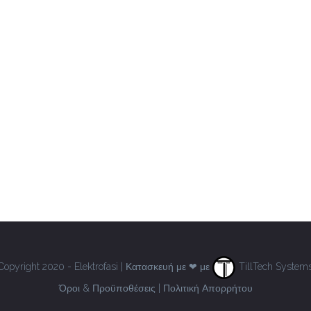
Copyright 2020 - Elektrofasi | Κατασκευή με ❤ με
TillTech System
Όροι & Προϋποθέσεις
|
Πολιτική Απορρήτου