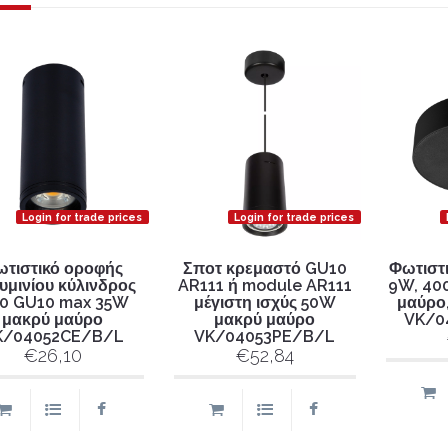
Login for trade prices
Login for trade prices
τιστικό οροφής
Σποτ κρεμαστό GU10
Φωτιστι
υμινίου κύλινδρος
AR111 ή module AR111
9W, 400
20 GU10 max 35W
μέγιστη ισχύς 50W
μαύρο,
μακρύ μαύρο
μακρύ μαύρο
VK/0
K/04052CE/B/L
VK/04053PE/B/L
€26,10
€52,84