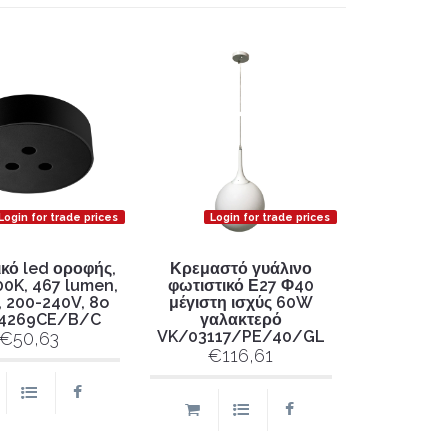
Login for trade prices
Login for trade prices
κό led οροφής,
Κρεμαστό γυάλινο
0K, 467 lumen,
φωτιστικό Ε27 Φ40
 200-240V, 8o
μέγιστη ισχύς 60W
4269CE/B/C
γαλακτερό
VK/03117/PE/40/GL
€50,63
€116,61