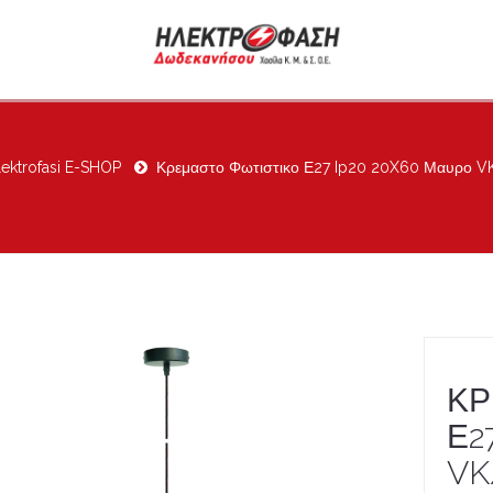
lektrofasi E-SHOP
Κρεμαστο Φωτιστικο Ε27 Ip20 20X60 Μαυρο 
ΚΡ
Ε2
VK