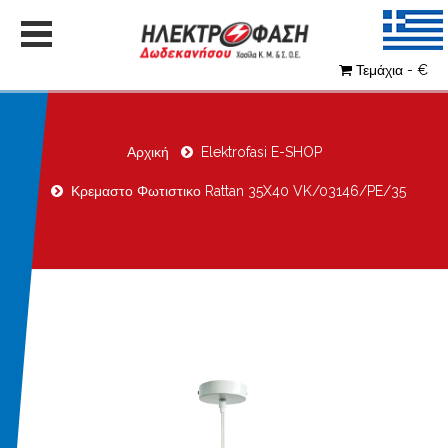
Τεμάχια - €
Αρχική
Elektrofasi E-SHOP
Κρεμαστο Φωτιστικο Rattan 35X40 VK/03146/PE/35