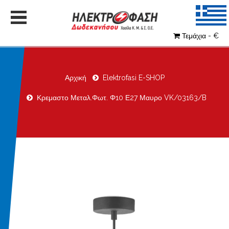
Τεμάχια - €
Αρχική
Elektrofasi E-SHOP
Κρεμαστο Μεταλ.Φωτ. Φ10 Ε27 Μαυρο VK/03163/B