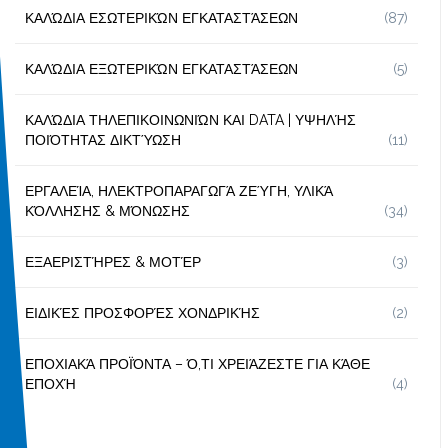
ΚΑΛΏΔΙΑ ΕΣΩΤΕΡΙΚΏΝ ΕΓΚΑΤΑΣΤΆΣΕΩΝ
(87)
ΚΑΛΏΔΙΑ ΕΞΩΤΕΡΙΚΏΝ ΕΓΚΑΤΑΣΤΆΣΕΩΝ
(5)
ΚΑΛΏΔΙΑ ΤΗΛΕΠΙΚΟΙΝΩΝΙΏΝ ΚΑΙ DATA | ΥΨΗΛΉΣ
ΠΟΙΌΤΗΤΑΣ ΔΙΚΤΎΩΣΗ
(11)
ΕΡΓΑΛΕΊΑ, ΗΛΕΚΤΡΟΠΑΡΑΓΩΓΆ ΖΕΎΓΗ, ΥΛΙΚΆ
ΚΌΛΛΗΣΗΣ & ΜΌΝΩΣΗΣ
(34)
ΕΞΑΕΡΙΣΤΉΡΕΣ & ΜΟΤΈΡ
(3)
ΕΙΔΙΚΈΣ ΠΡΟΣΦΟΡΈΣ ΧΟΝΔΡΙΚΉΣ
(2)
ΕΠΟΧΙΑΚΆ ΠΡΟΪΌΝΤΑ – Ό,ΤΙ ΧΡΕΙΆΖΕΣΤΕ ΓΙΑ ΚΆΘΕ
ΕΠΟΧΉ
(4)