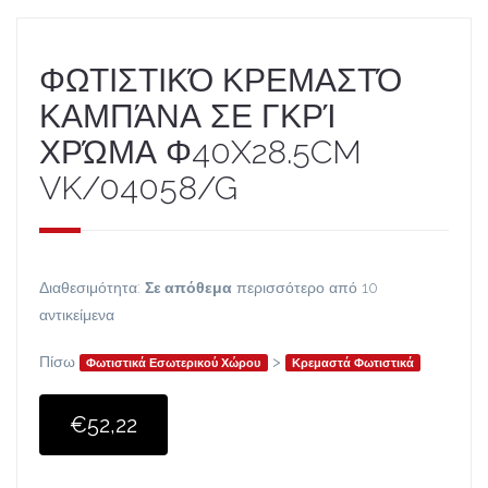
ΦΩΤΙΣΤΙΚΌ ΚΡΕΜΑΣΤΌ
ΚΑΜΠΆΝΑ ΣΕ ΓΚΡΊ
ΧΡΏΜΑ Φ40X28.5CM
VK/04058/G
Διαθεσιμότητα:
Σε απόθεμα
περισσότερο από 10
αντικείμενα
Πίσω
>
Φωτιστικά Εσωτερικού Χώρου
Κρεμαστά Φωτιστικά
€52,22