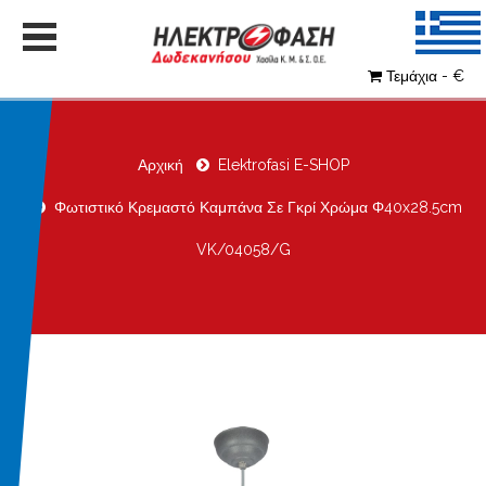
Τεμάχια - €
Αρχική
Elektrofasi E-SHOP
Φωτιστικό Κρεμαστό Καμπάνα Σε Γκρί Χρώμα Φ40x28.5cm
VK/04058/G