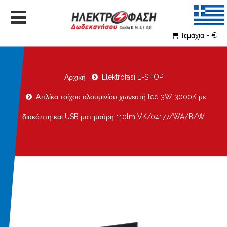
Τεμάχια - €
Αρχική
Elektrofasi E-SHOP
Απλίκα τοίχου αλουμινίου χωνευτή led 3W 3000K με
διακόπτη και USB ματ μαύρη 110lm VK/04177/WA/B/W