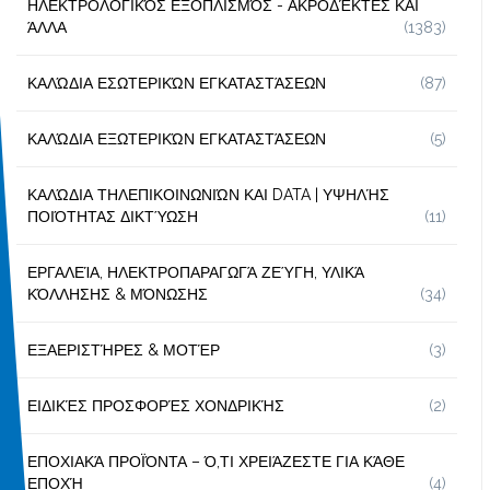
ΗΛΕΚΤΡΟΛΟΓΙΚΌΣ ΕΞΟΠΛΙΣΜΌΣ - ΑΚΡΟΔΈΚΤΕΣ ΚΑΙ
ΆΛΛΑ
(1383)
ΚΑΛΏΔΙΑ ΕΣΩΤΕΡΙΚΏΝ ΕΓΚΑΤΑΣΤΆΣΕΩΝ
(87)
ΚΑΛΏΔΙΑ ΕΞΩΤΕΡΙΚΏΝ ΕΓΚΑΤΑΣΤΆΣΕΩΝ
(5)
ΚΑΛΏΔΙΑ ΤΗΛΕΠΙΚΟΙΝΩΝΙΏΝ ΚΑΙ DATA | ΥΨΗΛΉΣ
ΠΟΙΌΤΗΤΑΣ ΔΙΚΤΎΩΣΗ
(11)
ΕΡΓΑΛΕΊΑ, ΗΛΕΚΤΡΟΠΑΡΑΓΩΓΆ ΖΕΎΓΗ, ΥΛΙΚΆ
ΚΌΛΛΗΣΗΣ & ΜΌΝΩΣΗΣ
(34)
ΕΞΑΕΡΙΣΤΉΡΕΣ & ΜΟΤΈΡ
(3)
ΕΙΔΙΚΈΣ ΠΡΟΣΦΟΡΈΣ ΧΟΝΔΡΙΚΉΣ
(2)
ΕΠΟΧΙΑΚΆ ΠΡΟΪΌΝΤΑ – Ό,ΤΙ ΧΡΕΙΆΖΕΣΤΕ ΓΙΑ ΚΆΘΕ
ΕΠΟΧΉ
(4)