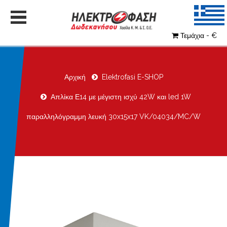
Τεμάχια - €
Αρχική
Elektrofasi E-SHOP
Απλίκα Ε14 με μέγιστη ισχύ 42W και led 1W
παραλληλόγραμμη λευκή 30x15x17 VK/04034/MC/W