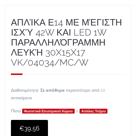
ΑΠΛΊΚΑ Ε14 ΜΕ ΜΈΓΙΣΤΗ
ΙΣΧΎ 42W ΚΑΙ LED 1W
ΠΑΡΑΛΛΗΛΌΓΡΑΜΜΗ
ΛΕΥΚΉ 30X15X17
VK/04034/MC/W
Διαθεσιμότητα:
Σε απόθεμα
περισσότερο από 10
αντικείμενα
Πίσω
>
Φωτιστικά Εσωτερικού Χώρου
Απλίκες Τοίχου
€39,56