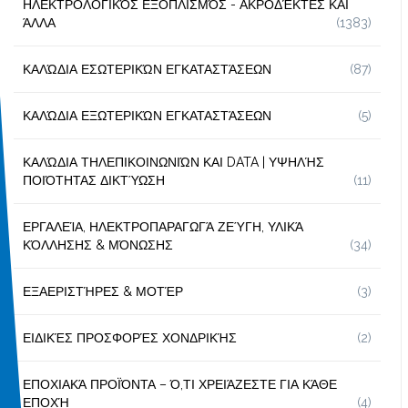
ΗΛΕΚΤΡΟΛΟΓΙΚΌΣ ΕΞΟΠΛΙΣΜΌΣ - ΑΚΡΟΔΈΚΤΕΣ ΚΑΙ
ΆΛΛΑ
(1383)
ΚΑΛΏΔΙΑ ΕΣΩΤΕΡΙΚΏΝ ΕΓΚΑΤΑΣΤΆΣΕΩΝ
(87)
ΚΑΛΏΔΙΑ ΕΞΩΤΕΡΙΚΏΝ ΕΓΚΑΤΑΣΤΆΣΕΩΝ
(5)
ΚΑΛΏΔΙΑ ΤΗΛΕΠΙΚΟΙΝΩΝΙΏΝ ΚΑΙ DATA | ΥΨΗΛΉΣ
ΠΟΙΌΤΗΤΑΣ ΔΙΚΤΎΩΣΗ
(11)
ΕΡΓΑΛΕΊΑ, ΗΛΕΚΤΡΟΠΑΡΑΓΩΓΆ ΖΕΎΓΗ, ΥΛΙΚΆ
ΚΌΛΛΗΣΗΣ & ΜΌΝΩΣΗΣ
(34)
ΕΞΑΕΡΙΣΤΉΡΕΣ & ΜΟΤΈΡ
(3)
ΕΙΔΙΚΈΣ ΠΡΟΣΦΟΡΈΣ ΧΟΝΔΡΙΚΉΣ
(2)
ΕΠΟΧΙΑΚΆ ΠΡΟΪΌΝΤΑ – Ό,ΤΙ ΧΡΕΙΆΖΕΣΤΕ ΓΙΑ ΚΆΘΕ
ΕΠΟΧΉ
(4)