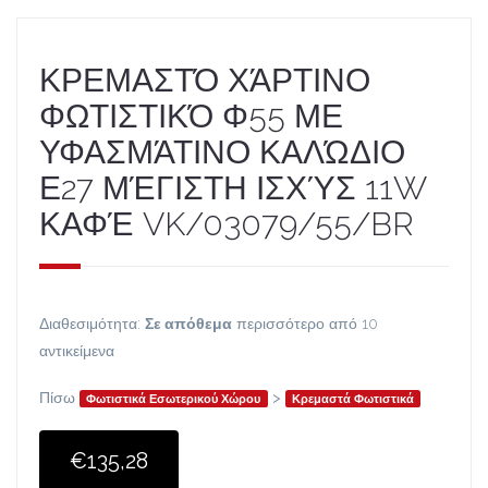
ΚΡΕΜΑΣΤΌ ΧΆΡΤΙΝΟ
ΦΩΤΙΣΤΙΚΌ Φ55 ΜΕ
ΥΦΑΣΜΆΤΙΝΟ ΚΑΛΏΔΙΟ
Ε27 ΜΈΓΙΣΤΗ ΙΣΧΎΣ 11W
ΚΑΦΈ VK/03079/55/BR
Διαθεσιμότητα:
Σε απόθεμα
περισσότερο από 10
αντικείμενα
Πίσω
>
Φωτιστικά Εσωτερικού Χώρου
Κρεμαστά Φωτιστικά
€135,28