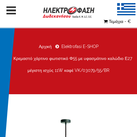
Τεμάχια - €
Αρχική
Elektrofasi E-SHOP
Κρεμαστό χάρτινο φωτιστικό Φ55 με υφασμάτινο καλώδιο Ε27
μέγιστη ισχύς 11W καφέ VK/03079/55/BR