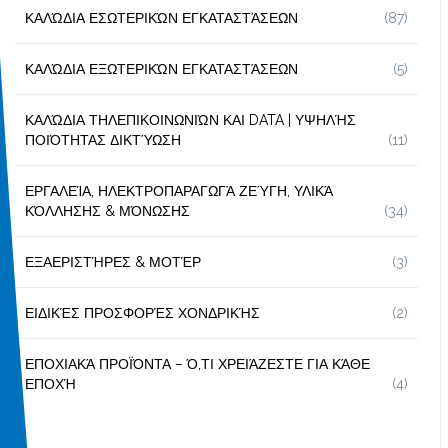
ΚΑΛΏΔΙΑ ΕΣΩΤΕΡΙΚΏΝ ΕΓΚΑΤΑΣΤΆΣΕΩΝ
(87)
ΚΑΛΏΔΙΑ ΕΞΩΤΕΡΙΚΏΝ ΕΓΚΑΤΑΣΤΆΣΕΩΝ
(5)
ΚΑΛΏΔΙΑ ΤΗΛΕΠΙΚΟΙΝΩΝΙΏΝ ΚΑΙ DATA | ΥΨΗΛΉΣ
ΠΟΙΌΤΗΤΑΣ ΔΙΚΤΎΩΣΗ
(11)
ΕΡΓΑΛΕΊΑ, ΗΛΕΚΤΡΟΠΑΡΑΓΩΓΆ ΖΕΎΓΗ, ΥΛΙΚΆ
ΚΌΛΛΗΣΗΣ & ΜΌΝΩΣΗΣ
(34)
ΕΞΑΕΡΙΣΤΉΡΕΣ & ΜΟΤΈΡ
(3)
ΕΙΔΙΚΈΣ ΠΡΟΣΦΟΡΈΣ ΧΟΝΔΡΙΚΉΣ
(2)
ΕΠΟΧΙΑΚΆ ΠΡΟΪΌΝΤΑ – Ό,ΤΙ ΧΡΕΙΆΖΕΣΤΕ ΓΙΑ ΚΆΘΕ
ΕΠΟΧΉ
(4)