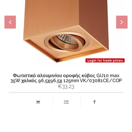
Login for trade prices
Φωτιστικό αλουμινίου οροφής κύβος GU10 max
35W χαλκός 96,5χ96,5χ 125mm VK/03081CE/COP
€33,23