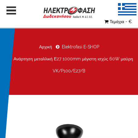
Τεμάχια - €
Αρχική
Elektrofasi E-SHOP
Ανάρτηση μεταλλική Ε27 1000mm μέγιστη ισχύς 60W μαύρη
VK/P100/E27/B