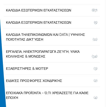
ΚΑΛΏΔΙΑ ΕΣΩΤΕΡΙΚΏΝ ΕΓΚΑΤΑΣΤΆΣΕΩΝ
(87)
ΚΑΛΏΔΙΑ ΕΞΩΤΕΡΙΚΏΝ ΕΓΚΑΤΑΣΤΆΣΕΩΝ
(5)
ΚΑΛΏΔΙΑ ΤΗΛΕΠΙΚΟΙΝΩΝΙΏΝ ΚΑΙ DATA | ΥΨΗΛΉΣ
ΠΟΙΌΤΗΤΑΣ ΔΙΚΤΎΩΣΗ
(11)
ΕΡΓΑΛΕΊΑ, ΗΛΕΚΤΡΟΠΑΡΑΓΩΓΆ ΖΕΎΓΗ, ΥΛΙΚΆ
ΚΌΛΛΗΣΗΣ & ΜΌΝΩΣΗΣ
(34)
ΕΞΑΕΡΙΣΤΉΡΕΣ & ΜΟΤΈΡ
(3)
ΕΙΔΙΚΈΣ ΠΡΟΣΦΟΡΈΣ ΧΟΝΔΡΙΚΉΣ
(2)
ΕΠΟΧΙΑΚΆ ΠΡΟΪΌΝΤΑ – Ό,ΤΙ ΧΡΕΙΆΖΕΣΤΕ ΓΙΑ ΚΆΘΕ
ΕΠΟΧΉ
(4)