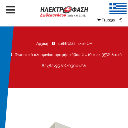
Τεμάχια - €
Αρχική
Elektrofasi E-SHOP
Φωτιστικό αλουμινίου οροφής κύβος GU10 max 35W λευκό
82χ82χ95 VK/03001/W