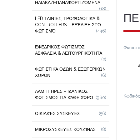
ΗΛΙΑΚΆ/ΕΠΑΝΑΦΟΡΤΙΖΌΜΕΝΑ
(18)
ΠΕ
LED ΤΑΙΝΊΕΣ, ΤΡΟΦΟΔΟΤΙΚΆ &
CONTROLLERS – ΕΞΈΛΙΞΗ ΣΤΟ
ΦΩΤΙΣΜΌ
(446)
ΕΦΕΔΡΙΚΌΣ ΦΩΤΙΣΜΌΣ –
Φωτιστι
ΑΣΦΆΛΕΙΑ & ΛΕΙΤΟΥΡΓΙΚΌΤΗΤΑ
(2)
ΦΩΤΙΣΤΙΚΆ ΟΔΏΝ & ΕΞΩΤΕΡΙΚΏΝ
ΧΏΡΩΝ
(6)
ΛΑΜΠΤΉΡΕΣ – ΙΔΑΝΙΚΌΣ
Κωδικός
ΦΩΤΙΣΜΌΣ ΓΙΑ ΚΆΘΕ ΧΏΡΟ
(960)
ΟΙΚΙΑΚΈΣ ΣΥΣΚΕΥΈΣ
(56)
ΜΙΚΡΟΣΥΣΚΕΥΈΣ ΚΟΥΖΊΝΑΣ
(8)