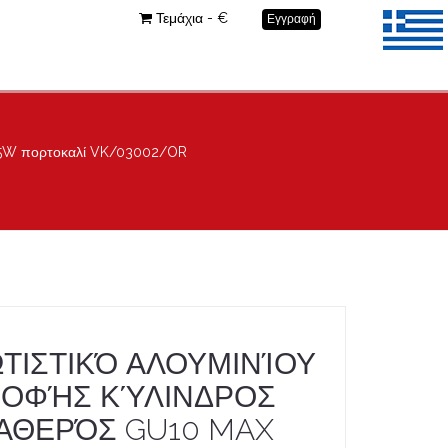
Τεμάχια - €
Εγγραφή
 35W πορτοκαλί VK/03002/OR
ΤΙΣΤΙΚΌ ΑΛΟΥΜΙΝΊΟΥ
ΟΦΉΣ ΚΎΛΙΝΔΡΟΣ
ΑΘΕΡΌΣ GU10 MAX