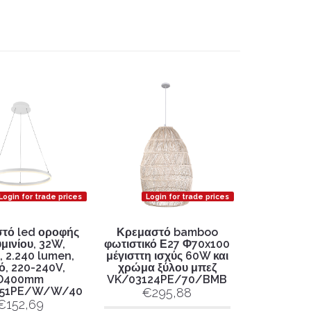
Login for trade prices
Login for trade prices
τό led οροφής
Κρεμαστό bamboo
μινίου, 32W,
φωτιστικό Ε27 Φ70x100
 2.240 lumen,
μέγισττη ισχύς 60W και
ό, 220-240V,
χρώμα ξύλου μπεζ
D400mm
VK/03124PE/70/BMB
251PE/W/W/40
€295,88
€152,69