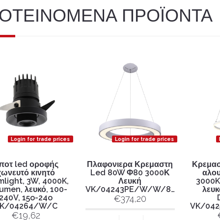
ΟΤΕΙΝΟΜΕΝΑ ΠΡΟΪΟΝΤΑ
Login for trade prices
Login for trade prices
ποτ led οροφής
Πλαφονιερα Κρεμαστη
Κρεμασ
χωνευτό κινητό
Led 80W Φ80 3000Κ
αλου
light, 3W, 4000K,
Λευκή
3000K,
lumen, λευκό, 100-
VK/04243PE/W/W/80
λευκ
240V, 15o-24o
€374,20
K/04264/W/C
VK/04
€19,62