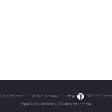
Copyright 2020 - Elektrofasi | Κατασκευή με ❤ με
TillTech System
Όροι & Προϋποθέσεις
|
Πολιτική Απορρήτου