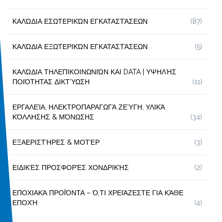
ΚΑΛΏΔΙΑ ΕΣΩΤΕΡΙΚΏΝ ΕΓΚΑΤΑΣΤΆΣΕΩΝ
(87)
ΚΑΛΏΔΙΑ ΕΞΩΤΕΡΙΚΏΝ ΕΓΚΑΤΑΣΤΆΣΕΩΝ
(5)
ΚΑΛΏΔΙΑ ΤΗΛΕΠΙΚΟΙΝΩΝΙΏΝ ΚΑΙ DATA | ΥΨΗΛΉΣ
ΠΟΙΌΤΗΤΑΣ ΔΙΚΤΎΩΣΗ
(11)
ΕΡΓΑΛΕΊΑ, ΗΛΕΚΤΡΟΠΑΡΑΓΩΓΆ ΖΕΎΓΗ, ΥΛΙΚΆ
ΚΌΛΛΗΣΗΣ & ΜΌΝΩΣΗΣ
(34)
ΕΞΑΕΡΙΣΤΉΡΕΣ & ΜΟΤΈΡ
(3)
ΕΙΔΙΚΈΣ ΠΡΟΣΦΟΡΈΣ ΧΟΝΔΡΙΚΉΣ
(2)
ΕΠΟΧΙΑΚΆ ΠΡΟΪΌΝΤΑ – Ό,ΤΙ ΧΡΕΙΆΖΕΣΤΕ ΓΙΑ ΚΆΘΕ
ΕΠΟΧΉ
(4)