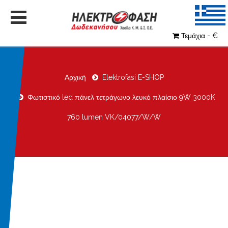
Τεμάχια - €
Αρχική
Elektrofasi E-SHOP
Φωτιστικό led πάνελ τετράγωνο λευκό πλαίσιο 9W 3000K
760 lumen VK/04077/W/W