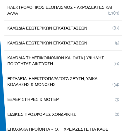
ΗΛΕΚΤΡΟΛΟΓΙΚΌΣ ΕΞΟΠΛΙΣΜΌΣ - ΑΚΡΟΔΈΚΤΕΣ ΚΑΙ
ΆΛΛΑ
(1383)
ΚΑΛΏΔΙΑ ΕΣΩΤΕΡΙΚΏΝ ΕΓΚΑΤΑΣΤΆΣΕΩΝ
(87)
ΚΑΛΏΔΙΑ ΕΞΩΤΕΡΙΚΏΝ ΕΓΚΑΤΑΣΤΆΣΕΩΝ
(5)
ΚΑΛΏΔΙΑ ΤΗΛΕΠΙΚΟΙΝΩΝΙΏΝ ΚΑΙ DATA | ΥΨΗΛΉΣ
ΠΟΙΌΤΗΤΑΣ ΔΙΚΤΎΩΣΗ
(11)
ΕΡΓΑΛΕΊΑ, ΗΛΕΚΤΡΟΠΑΡΑΓΩΓΆ ΖΕΎΓΗ, ΥΛΙΚΆ
ΚΌΛΛΗΣΗΣ & ΜΌΝΩΣΗΣ
(34)
ΕΞΑΕΡΙΣΤΉΡΕΣ & ΜΟΤΈΡ
(3)
ΕΙΔΙΚΈΣ ΠΡΟΣΦΟΡΈΣ ΧΟΝΔΡΙΚΉΣ
(2)
ΕΠΟΧΙΑΚΆ ΠΡΟΪΌΝΤΑ – Ό,ΤΙ ΧΡΕΙΆΖΕΣΤΕ ΓΙΑ ΚΆΘΕ