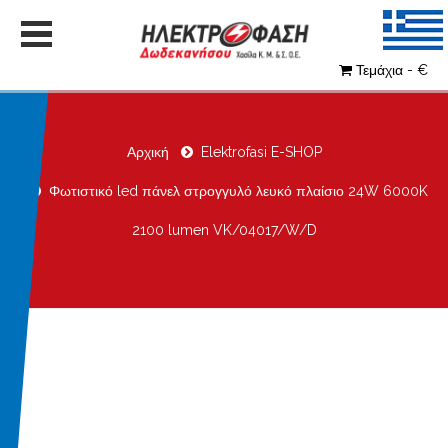
Τεμάχια - €
Αρχική
Elektrofasi E-SHOP
Φωτιστικό led πάνελ στρογγυλό λευκό πλαίσιο 24W 6000K
2100 lumen VK/04017/W/D