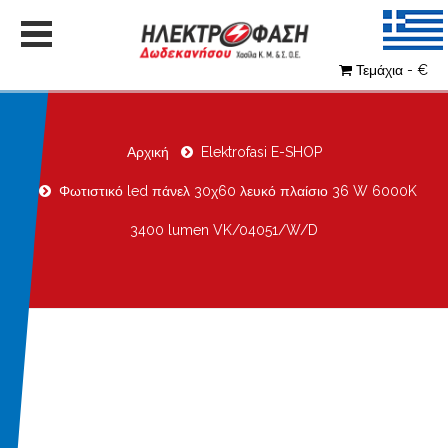
Τεμάχια - €
Αρχική
Elektrofasi E-SHOP
Φωτιστικό led πάνελ 30χ60 λευκό πλαίσιο 36 W 6000K
3400 lumen VK/04051/W/D