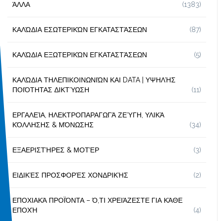
ΆΛΛΑ
(1383)
ΚΑΛΏΔΙΑ ΕΣΩΤΕΡΙΚΏΝ ΕΓΚΑΤΑΣΤΆΣΕΩΝ
(87)
ΚΑΛΏΔΙΑ ΕΞΩΤΕΡΙΚΏΝ ΕΓΚΑΤΑΣΤΆΣΕΩΝ
(5)
ΚΑΛΏΔΙΑ ΤΗΛΕΠΙΚΟΙΝΩΝΙΏΝ ΚΑΙ DATA | ΥΨΗΛΉΣ
ΠΟΙΌΤΗΤΑΣ ΔΙΚΤΎΩΣΗ
(11)
ΕΡΓΑΛΕΊΑ, ΗΛΕΚΤΡΟΠΑΡΑΓΩΓΆ ΖΕΎΓΗ, ΥΛΙΚΆ
ΚΌΛΛΗΣΗΣ & ΜΌΝΩΣΗΣ
(34)
ΕΞΑΕΡΙΣΤΉΡΕΣ & ΜΟΤΈΡ
(3)
ΕΙΔΙΚΈΣ ΠΡΟΣΦΟΡΈΣ ΧΟΝΔΡΙΚΉΣ
(2)
ΕΠΟΧΙΑΚΆ ΠΡΟΪΌΝΤΑ – Ό,ΤΙ ΧΡΕΙΆΖΕΣΤΕ ΓΙΑ ΚΆΘΕ
ΕΠΟΧΉ
(4)