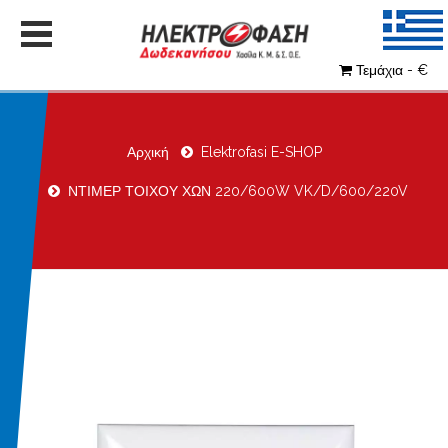
Τεμάχια - €
Αρχική
Elektrofasi E-SHOP
ΝΤΙΜΕΡ ΤΟΙΧΟΥ ΧΩΝ 220/600W VK/D/600/220V