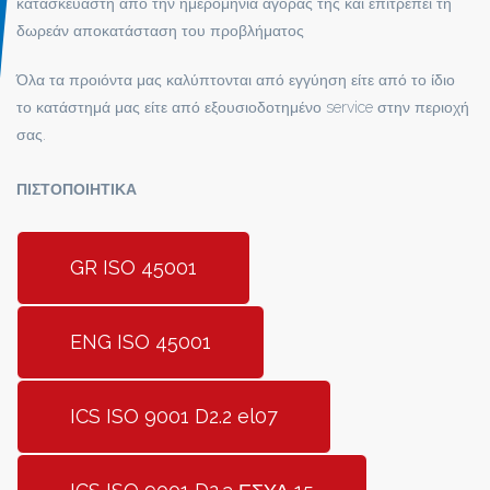
κατασκευαστή από την ημερομηνία αγοράς της και επιτρέπει τη
δωρεάν αποκατάσταση του προβλήματος
Όλα τα προιόντα μας καλύπτονται από εγγύηση είτε από το ίδιο
το κατάστημά μας είτε από εξουσιοδοτημένο service στην περιοχή
σας.
ΠΙΣΤΟΠΟΙΗΤΙΚΑ
GR ISO 45001
ENG ISO 45001
ICS ISO 9001 D2.2 el07