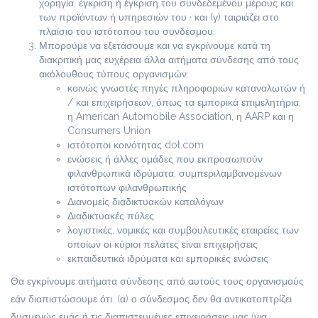
χορηγία, έγκριση ή έγκριση του συνδεδεμένου μέρους και
των προϊόντων ή υπηρεσιών του · και (γ) ταιριάζει στο
πλαίσιο του ιστότοπου του συνδέσμου.
Μπορούμε να εξετάσουμε και να εγκρίνουμε κατά τη
διακριτική μας ευχέρεια άλλα αιτήματα σύνδεσης από τους
ακόλουθους τύπους οργανισμών:
κοινώς γνωστές πηγές πληροφοριών καταναλωτών ή
/ και επιχειρήσεων, όπως τα εμπορικά επιμελητήρια,
η American Automobile Association, η AARP και η
Consumers Union
ιστότοποι κοινότητας dot.com
ενώσεις ή άλλες ομάδες που εκπροσωπούν
φιλανθρωπικά ιδρύματα, συμπεριλαμβανομένων
ιστότοπων φιλανθρωπικής
Διανομείς διαδικτυακών καταλόγων
Διαδικτυακές πύλες
λογιστικές, νομικές και συμβουλευτικές εταιρείες των
οποίων οι κύριοι πελάτες είναι επιχειρήσεις
εκπαιδευτικά ιδρύματα και εμπορικές ενώσεις
Θα εγκρίνουμε αιτήματα σύνδεσης από αυτούς τους οργανισμούς
εάν διαπιστώσουμε ότι: (α) ο σύνδεσμος δεν θα αντικατοπτρίζει
δυσμενώς εμάς ή τις διαπιστευμένες επιχειρήσεις μας (για