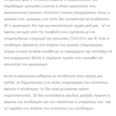
παράδειγμα, εμπορικές ενώσεις ή άλλες οργανώσεις που
εκπροσωπούν εγγενώς ύποπτους τύπους επιχειρήσεων, όπως η
εργασία-στο- ευκαιρίες στο σπίτι, δεν επιτρέπεται να συνδέονται) ·
(β) ο οργανισμός δεν έχει μη ικανοποιητικό αρχείο μαζί μας · (γ) το
όφελος για εμάς από την προβολή που σχετίζεται με τον
υπερσύνδεσμο υπερτερεί της απουσίας Elektrofasi; και (δ) όταν ο
σύνδεσμος βρίσκεται στο πλαίσιο των γενικών πληροφοριών
πόρων ή κατά τα άλλα συνάδει με το περιεχόμενο της σύνταξης σε
ένα ενημερωτικό δελτίο ή παρόμοιο προϊόν που προωθεί την
αποστολή του οργανισμού
Αυτοί οι οργανισμοί ενδέχεται να συνδέονται στην αρχική μας
σελίδα, σε δημοσιεύσεις ή σε άλλες πληροφορίες του ιστότοπου,
εφόσον ο σύνδεσμος: (α) δεν είναι με κανέναν τρόπο
παραπλανητικός. (β) δεν συνεπάγεται ψευδώς χορηγία, έγκριση ή
έγκριση του συνδέσμου και των προϊόντων ή υπηρεσιών του · και
(γ) ταιριάζει στο πλαίσιο του ιστότοπου του συνδέσμου.