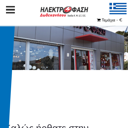
Τεμάχια - €