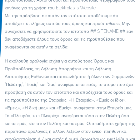
προϋποθέσεων.Αυτοί οι όροι και προϋποθέσεις περιγράφουν τους
κανόνες για τη χρήση του Elektrofasi's Website.
Με την πρόσβαση σε αυτόν τον ιστότοπο υποθέτουμε ότι
αποδέχεστε πλήρως αυτούς τους όρους και προϋποθέσεις Μην
συνεχίσετε να χρησιμοποιείτε τον ιστότοπο ## SITENAME ## εάν
δεν αποδέχεστε όλους τους όρους και τις προϋποθέσεις που
αναφέρονται σε αυτήν τη σελίδα.
Η ακόλουθη ορολογία ισχύει για αυτούς τους Όρους και
Προϋποθέσεις, τη Δήλωση Απορρήτου και τη Δήλωση
Αποποίησης Ευθυνών και οποιωνδήποτε ή όλων των Συμφωνιών:
"Πελάτης", "Εσείς" και "Σας" αναφέρεται σε εσάς, το άτομο που έχει
πρόσβαση σε αυτόν τον ιστότοπο και αποδέχεται τους όρους και
τις προϋποθέσεις της Εταιρείας. «Η Εταιρεία», «Εμείς οι ίδιοι»,
«Εμείς», «Η δική μας» και «Εμείς», αναφέρεται στην Εταιρεία μας.
Το «Πλευρά», το «Πλευρές», αναφέρεται τόσο στον Πελάτη όσο
και σε εμάς, είτε στον Πελάτη και σε εμάς. Οποιαδήποτε χρήση της
παραπάνω ορολογίας ή άλλων λέξεων στον ενικό, πληθυντικό,
κεφαλαιοποίηση ή / και αυτός ή αυτή, θεωρείται ως εναλλάξιμη και